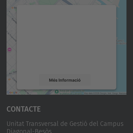
Necessitem el vostre
consentiment per carregar el
servei Google Maps!
Utilitzem un servei de tercers per incrustar
contingut del mapa que pugui recollir dades
sobre la vostra activitat. Reviseu-ne els
detalls i accepteu el servei per veure el
mapa.
Més Informació
Accepta
Contacte
powered by
Usercentrics Consent
Management Platform
Unitat Transversal de Gestió del Campus
Diagonal-Besòs