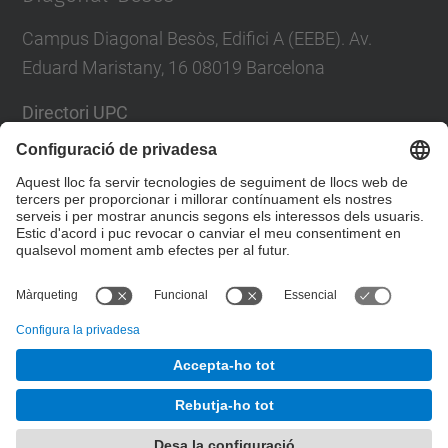
Campus Diagonal Besòs, Edifici A (EEBE). Av.
Eduard Maristany, 16 08019 Barcelona
Directori UPC
Formulari de contacte
Llista Xarxes Socials
© UPC
Desenvolupat amb